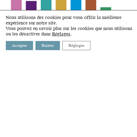
Nous utilisons des cookies pour vous offrir la meilleure
expérience sur notre site.
Vous pouvez en savoir plus sur les cookies que nous utilisons
OBSERVATOIRE DE LA MOBILITÉ
ou les désactiver dans
Réglages
.
Les rapports "Observatoire de la mobilité"
Accepter
Rejeter
Réglages
présentent les évolutions récentes en matière de
mobilité dans les communes de l’Ouest
lausannois. Publiés chaque début d'année, ils
dressent un état des lieux actualisé de la
mobilité dans le district et soulignent les
principales tendances observées.
EN SAVOIR PLUS