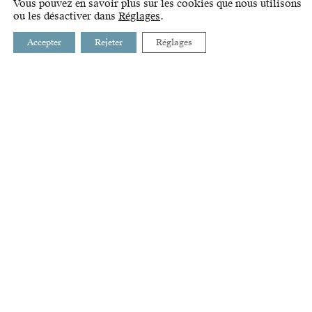
Vous pouvez en savoir plus sur les cookies que nous utilisons
ou les désactiver dans
Réglages
.
Accepter
Rejeter
Réglages
BUSSIGNY
INTRANET
CHAVANNES-PRÈS-RENENS
LIENS
CRISSIER
GLOSSAIRE
ECUBLENS
PRILLY
RENENS
ST-SULPICE
VILLARS-STE-CROIX
ÉTAT DE VAUD
AGGLOMÉRATION LAUSANNE-MORGES
STRATÉGIE ET DÉVELOPPEMENT DE L'OUEST LAUSANNOIS
RUE DE LAUSANNE 35
2E ÉTAGE
1020 RENENS
021 632 71 60