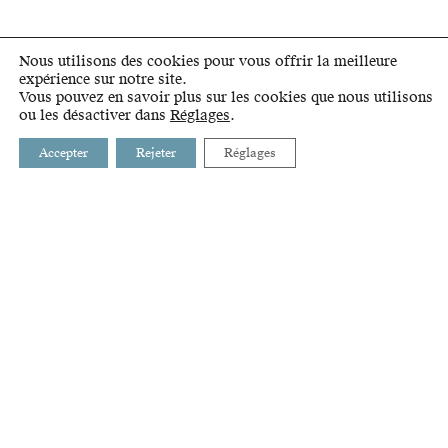
Nous utilisons des cookies pour vous offrir la meilleure
expérience sur notre site.
Vous pouvez en savoir plus sur les cookies que nous utilisons
ou les désactiver dans
Réglages
.
Accepter
Rejeter
Réglages
BUSSIGNY
INTRANET
CHAVANNES-PRÈS-RENENS
LIENS
CRISSIER
GLOSSAIRE
ECUBLENS
PRILLY
RENENS
ST-SULPICE
VILLARS-STE-CROIX
ÉTAT DE VAUD
AGGLOMÉRATION LAUSANNE-MORGES
STRATÉGIE ET DÉVELOPPEMENT DE L'OUEST LAUSANNOIS