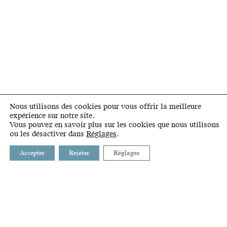
Nous utilisons des cookies pour vous offrir la meilleure
expérience sur notre site.
Vous pouvez en savoir plus sur les cookies que nous utilisons
ou les désactiver dans
Réglages
.
Accepter
Rejeter
Réglages
BUSSIGNY
INTRANET
CHAVANNES-PRÈS-RENENS
LIENS
CRISSIER
GLOSSAIRE
ECUBLENS