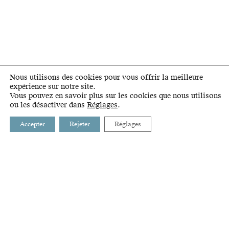
Nous utilisons des cookies pour vous offrir la meilleure
expérience sur notre site.
Vous pouvez en savoir plus sur les cookies que nous utilisons
ou les désactiver dans
Réglages
.
Accepter
Rejeter
Réglages
BUSSIGNY
INTRANET
CHAVANNES-PRÈS-RENENS
LIENS
CRISSIER
GLOSSAIRE
ECUBLENS
PRILLY
RENENS
ST-SULPICE
VILLARS-STE-CROIX