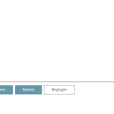
ter
Rejeter
Réglages
 BUS TL N° 17 À PROXIMITÉ IMMÉDIATE