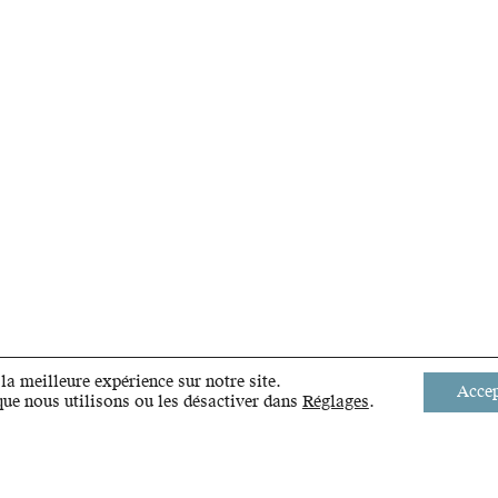
la meilleure expérience sur notre site.
Accep
que nous utilisons ou les désactiver dans
Réglages
.
STRATÉGIE ET DÉVELOPPEMENT DE L'OUEST LAUSANNOIS
ARRÊT