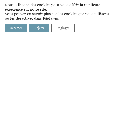
Nous utilisons des cookies pour vous offrir la meilleure
expérience sur notre site.
Vous pouvez en savoir plus sur les cookies que nous utilisons
ou les désactiver dans
Réglages
.
Accepter
Rejeter
Réglages
BUSSIGNY
INTRANET
CHAVANNES-PRÈS-RENENS
LIENS
CRISSIER
GLOSSAIRE
ECUBLENS
PRILLY
RENENS
ST-SULPICE
VILLARS-STE-CROIX
ÉTAT DE VAUD
AGGLOMÉRATION LAUSANNE-MORGES
STRATÉGIE ET DÉVELOPPEMENT DE L'OUEST LAUSANNOIS
RUE DE LAUSANNE 35
2E ÉTAGE
1020 RENENS