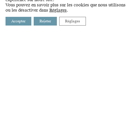
Vous pouvez en savoir plus sur les cookies que nous utilisons
ou les désactiver dans
Réglages
.
Accepter
Rejeter
Réglages
BUSSIGNY
INTRANET
CHAVANNES-PRÈS-RENENS
LIENS
CRISSIER
GLOSSAIRE
ECUBLENS
PRILLY
RENENS
ST-SULPICE
VILLARS-STE-CROIX
ÉTAT DE VAUD
AGGLOMÉRATION LAUSANNE-MORGES
STRATÉGIE ET DÉVELOPPEMENT DE L'OUEST LAUSANNOIS
RUE DE LAUSANNE 35
2E ÉTAGE
1020 RENENS
021 632 71 60