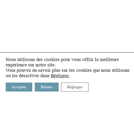
Nous utilisons des cookies pour vous offrir la meilleure
expérience sur notre site.
Vous pouvez en savoir plus sur les cookies que nous utilisons
ou les désactiver dans
Réglages
.
Accepter
Rejeter
Réglages
BUSSIGNY
INTRANET
CHAVANNES-PRÈS-RENENS
LIENS
CRISSIER
GLOSSAIRE
ECUBLENS
PRILLY