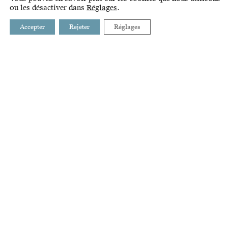
ou les désactiver dans
Réglages
.
Accepter
Rejeter
Réglages
BUSSIGNY
INTRANET
CHAVANNES-PRÈS-RENENS
LIENS
CRISSIER
GLOSSAIRE
ECUBLENS
PRILLY
RENENS
ST-SULPICE
VILLARS-STE-CROIX
ÉTAT DE VAUD
AGGLOMÉRATION LAUSANNE-MORGES
STRATÉGIE ET DÉVELOPPEMENT DE L'OUEST LAUSANNOIS
RUE DE LAUSANNE 35
2E ÉTAGE
1020 RENENS
021 632 71 60
ARRÊT BUS TL N° 17 À PROXIMITÉ IMMÉDIATE