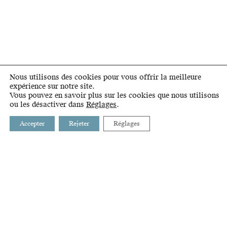
Nous utilisons des cookies pour vous offrir la meilleure
expérience sur notre site.
Vous pouvez en savoir plus sur les cookies que nous utilisons
ou les désactiver dans
Réglages
.
Accepter
Rejeter
Réglages
BUSSIGNY
INTRANET
CHAVANNES-PRÈS-RENENS
LIENS
CRISSIER
GLOSSAIRE
ECUBLENS
PRILLY
RENENS
ST-SULPICE
VILLARS-STE-CROIX